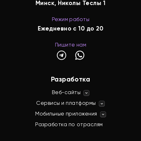
Минск, Николы Теслы 1
Режим работы
Ежедневно с 10 до 20
Пишите нам
Разработка
Веб-сайты
Лендинги
Сервисы и платформы
Промо-сайты
CRM
Мобильные приложения
Корпоративные сайты
Приложения для iOS
MVP и стартапы
Разработка по отраслям
Приложения для Android
Личные кабинеты
Сайты-визитки