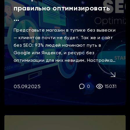
адаптировать стратегию в
правильно оптимизировать
зависимости от меняющихся условий
рынка. Их гибкость и профессионализм
...
сделали процесс продвижения не
Представьте магазин в тупике без вывески
только успешным, но и очень
— клиентов почти не будет. Так же и сайт
комфортным для меня. Я искренне
благодарна DDSI за такой
без SEO: 93% людей начинают путь в
замечательный результат! Благодаря
Google или Яндексе, и ресурс без
их работе, моя школа «Элеганс» не
оптимизации для них невидим. Настройка
только укрепила свои позиции на
SEO — это комплекс шагов, который
рынке, но и обрела новых
помогает сайту попадать на первую
вдохновленных студентов. Рекомендую
страницу по целевым запросам. Наша
05.09.2025
0
15031
DDSI всем, кто хочет вывести свой
цель — дать понятную пошаговую
бизнес на новый уровень в цифровом
инструкцию, […]
пространстве!