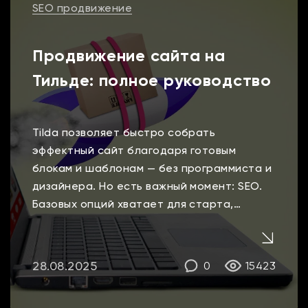
SEO продвижение
Продвижение сайта на
Тильде: полное руководство
Tilda позволяет быстро собрать
эффектный сайт благодаря готовым
блокам и шаблонам — без программиста и
дизайнера. Но есть важный момент: SEO.
Базовых опций хватает для старта,
однако продвигать сайт на Тильде
сложнее из-за ограничений по
управлению URL, тонкой настройке мета-
28.08.2025
0
15423
тегов и ряду технических нюансов.
Важность SEO-продвижения сайтов на