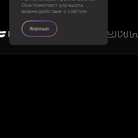
ижение
Раз
Они помогают улучшать
взаимодействие с сайтом.
ения
Дизай
Хорошо
Портфолио
АВТОШКОЛА КУРСАНТ
Дизайн и продвижение для автошколы
Курсант